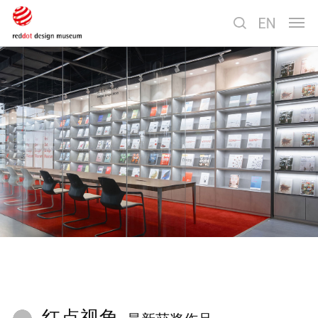
切
换
导
航
红点视角